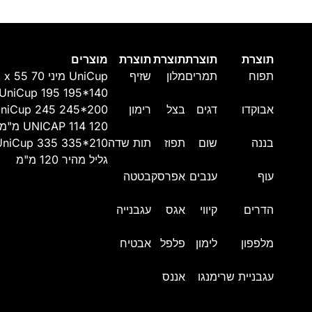
תוצרת
תוצרת
תוצרת
תוצרת
מוצרים
תפוח
תמרים
מלון
שזיף
UniCup מיני 70 x 55 מ"מ
UniCup 195 195*140
אבוקדו
דגים
בצל
רימון
niCup 245 245*200
UNICAP 114 120 מ"מ
בננה
שום
תפוז
תות שדה
UniCup 335 335*210
גליל מהיר 120 מ"מ
עוף
ענבים
אפרסק
בטטה
הדרים
קיווי
אגס
עגבנייה
מלפפון
לימון
פלפל
אבטיח
עגבניית שרי
מנגו
אננס