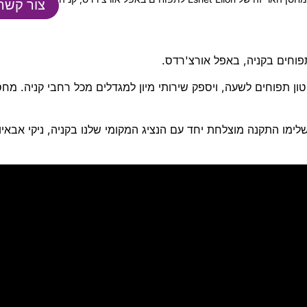
צור קשר
וחים בקניה, באפל אורצ'רדס.
חסן האריזה, שנבנה על ידי Eshet Eilon, ימיין כ-5 טון תפוחים לשעה, ויספק שירותי מיון למגדלים מכל רחבי קניה. מח
ימו התקנה מוצלחת יחד עם הנציג המקומי שלנו בקניה, ניקי אבאיו,