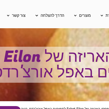
ת
מוצרים
הדרך להצלחה
צור קשר
מחסן האריזה ש
 באפל אורצ'רדס
מחסן האריזה של Eshet Eilon לתפוחים באפל אורצ'רדס, קניה