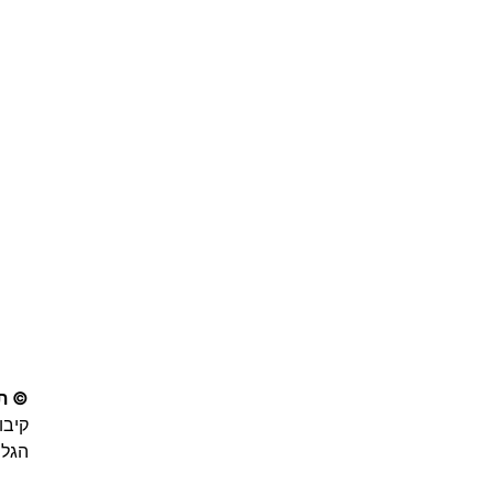
© תע
קיבו
הגליל