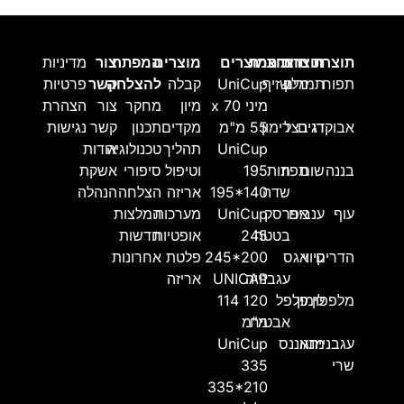
תוצרת
תוצרת
תוצרת
תוצרת
מוצרים
מוצרים
המפתח
צור
מדיניות
תפוח
מלון
תמרים
שזיף
UniCup
קבלה
להצלחה
קשר
פרטיות
מיני 70 x
מיון
מחקר
צור
הצהרת
אבוקדו
דגים
בצל
רימון
55 מ"מ
מקדים
תכנון
קשר
נגישות
UniCup
תהליך
טכנולוגיה
אודות
בננה
שום
תפוז
תות
195
וטיפול
סיפורי
אשקת
שדה
195*140
אריזה
הצלחה
הנהלה
עוף
ענבים
אפרסק
UniCup
מערכות
המלצות
בטטה
245
אופטיות
חדשות
הדרים
קיווי
אגס
245*200
פלטת
אחרונות
עגבנייה
UNICAP
אריזה
מלפפון
לימון
פלפל
114 120
אבטיח
מ"מ
עגבניית
מנגו
אננס
UniCup
שרי
335
335*210