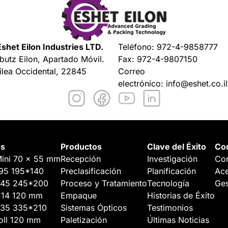
shet Eilon Industries LTD.
Teléfono:
972-4-9858777
butz Eilon, Apartado Móvil.
Fax: 972-4-9807150
ilea Occidental, 22845
Correo
electrónico:
info@eshet.co.il
os
Productos
Clave del Éxito
Co
ini 70 x 55 mm
Recepción
Investigación
Con
95 195*140
Preclasificación
Planificación
Ace
245 245*200
Proceso y Tratamiento
Tecnología
Ges
114 120 mm
Empaque
Historias de Éxito
335 335*210
Sistemas Ópticos
Testimonios
oll 120 mm
Paletización
Últimas Noticias