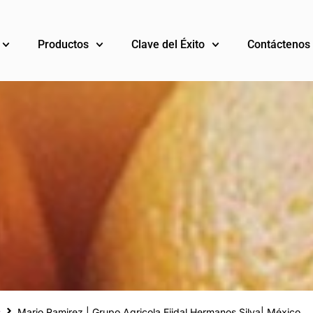
Productos
Clave del Éxito
Contáctenos
s
Mario Ramirez | Grupo Agricola Ejidal Hermanos Silva| México