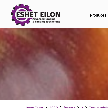
Produces
Home Eshet
2020
febrero
2
Testimonial