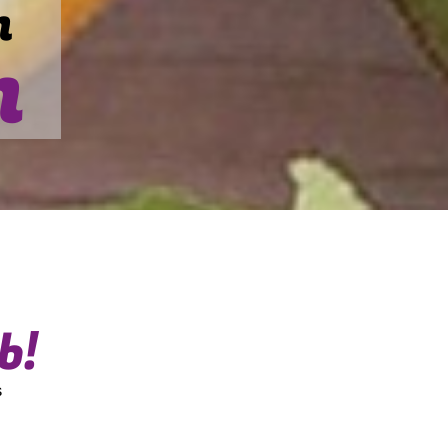
n
n
b!
s