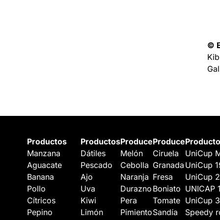
© E
Kib
Gal
Productos
Productos
Produce
Produce
Product
Manzana
Dátiles
Melón
Ciruela
UniCup M
Aguacate
Pescado
Cebolla
Granada
UniCup 1
Banana
Ajo
Naranja
Fresa
UniCup 
Pollo
Uva
Durazno
Boniato
UNICAP 
Cítricos
Kiwi
Pera
Tomate
UniCup 
Pepino
Limón
Pimiento
Sandía
Speedy r