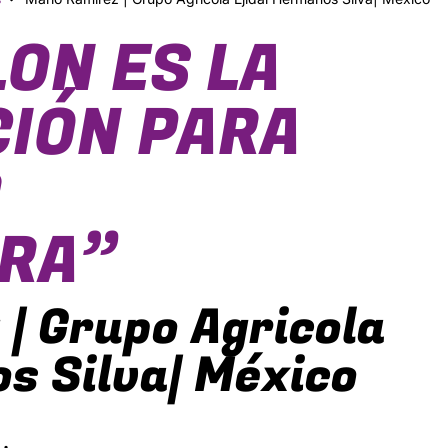
LON ES LA
IÓN PARA
R
RA”
| Grupo Agricola
s Silva| México