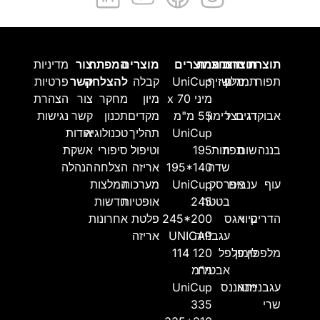
תוצרת
תוצרת
תוצרת
תוצרת
מוצרים
מוצרים
המפתח
צור
מדיניות
תפוח
מלון
תמרים
שזיף
UniCup
קבלה
להצלחה
קשר
פרטיות
מיני 70 x
מיון
מחקר
צור
הצהרת
אבוקדו
דגים
בצל
רימון
55 מ"מ
מקדים
תכנון
קשר
נגישות
UniCup
תהליך
טכנולוגיה
אודות
בננה
שום
תפוז
תות
195
וטיפול
סיפורי
אשקת
שדה
195*140
אריזה
הצלחה
הנהלה
עוף
ענבים
אפרסק
UniCup
מערכות
המלצות
בטטה
245
אופטיות
חדשות
הדרים
קיווי
אגס
245*200
פלטת
אחרונות
עגבנייה
UNICAP
אריזה
מלפפון
לימון
פלפל
114 120
אבטיח
מ"מ
עגבניית
מנגו
אננס
UniCup
שרי
335