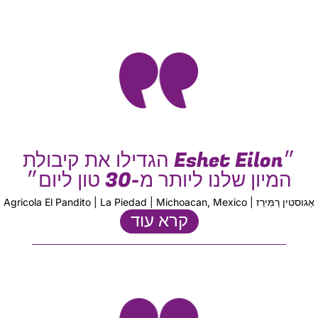
״Eshet Eilon הגדילו את קיבולת
המיון שלנו ליותר מ-30 טון ליום״
אַגוסטִין רַמִּירֵז | Agricola El Pandito | La Piedad | Michoacan, Mexico
קרא עוד