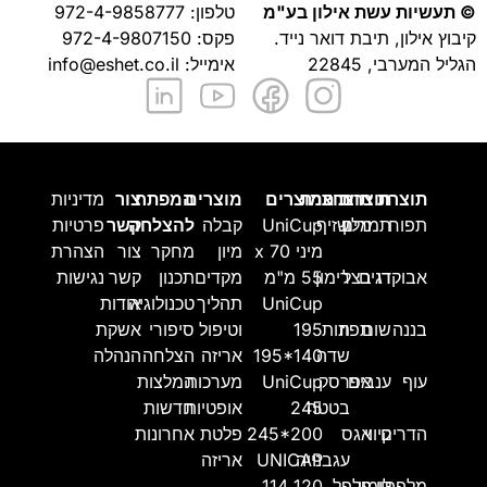
© תעשיות עשת אילון בע"מ
טלפון:
972-4-9858777
קיבוץ אילון, תיבת דואר נייד.
פקס: 972-4-9807150
הגליל המערבי, 22845
אימייל:
info@eshet.co.il
תוצרת
תוצרת
תוצרת
תוצרת
מוצרים
מוצרים
המפתח
צור
מדיניות
תפוח
מלון
תמרים
שזיף
UniCup
קבלה
להצלחה
קשר
פרטיות
מיני 70 x
מיון
מחקר
צור
הצהרת
אבוקדו
דגים
בצל
רימון
55 מ"מ
מקדים
תכנון
קשר
נגישות
UniCup
תהליך
טכנולוגיה
אודות
בננה
שום
תפוז
תות
195
וטיפול
סיפורי
אשקת
שדה
195*140
אריזה
הצלחה
הנהלה
עוף
ענבים
אפרסק
UniCup
מערכות
המלצות
בטטה
245
אופטיות
חדשות
הדרים
קיווי
אגס
245*200
פלטת
אחרונות
עגבנייה
UNICAP
אריזה
מלפפון
לימון
פלפל
114 120