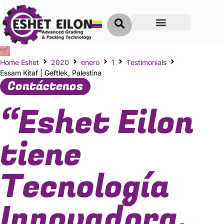
Clave del Éxito
Home Eshet
2020
enero
1
Testimonials
Essam Kitaf | Geftlek, Palestina
Contáctenos
“Eshet Eilon
tiene
Tecnología
Innovadora,