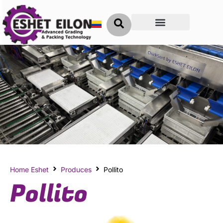
Clave del Éxito
Home Eshet
Produces
Pollito
Pollito