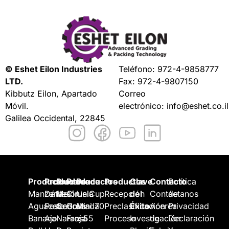
© Eshet Eilon Industries
Teléfono:
972-4-9858777
LTD.
Fax: 972-4-9807150
Kibbutz Eilon, Apartado
Correo
Móvil.
electrónico:
info@eshet.co.il
Galilea Occidental, 22845
Productos
Productos
Produce
Produce
Productos
Productos
Clave
Contacto
Política
Manzana
Dátiles
Melón
Ciruela
UniCup
Recepción
del
Contáctanos
de
Aguacate
Pescado
Cebolla
Granada
Mini 70
Preclasificación
Éxito
Acerca
Privacidad
Banana
Ajo
Naranja
Fresa
x 55
Proceso
Investigación
de
Declaración