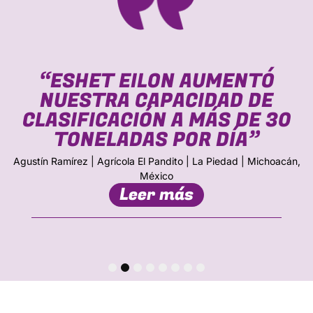
“ESHET EILON AUMENTÓ
NUESTRA CAPACIDAD DE
CLASIFICACIÓN A MÁS DE 30
TONELADAS POR DÍA”
Agustín Ramírez | Agrícola El Pandito | La Piedad | Michoacán,
México
Leer más
1
2
3
4
5
6
7
8