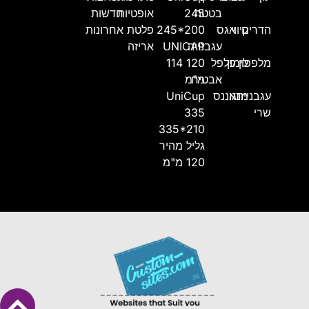
בטטה
245
אופטיות
חדשות
הדרים
קיווי
אגס
245*200
פלטת
אחרונות
עגבנייה
UNICAP
אריזה
מלפפון
לימון
פלפל
114 120
אבטיח
מ"מ
עגבניית
מנגו
אננס
UniCup
שרי
335
335*210
גליל מהיר
120 מ"מ