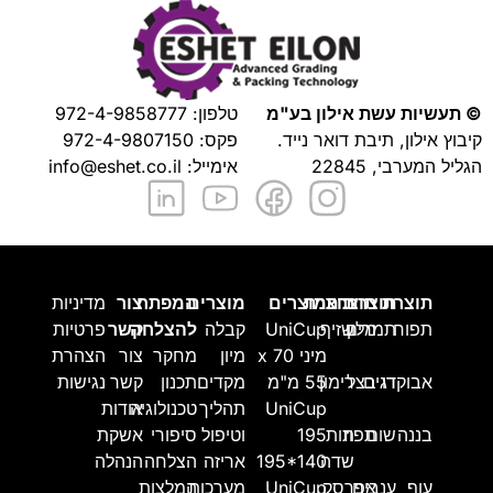
© תעשיות עשת אילון בע"מ
טלפון:
972-4-9858777
קיבוץ אילון, תיבת דואר נייד.
פקס: 972-4-9807150
הגליל המערבי, 22845
אימייל:
info@eshet.co.il
תוצרת
תוצרת
תוצרת
תוצרת
מוצרים
מוצרים
המפתח
צור
מדיניות
תפוח
מלון
תמרים
שזיף
UniCup
קבלה
להצלחה
קשר
פרטיות
מיני 70 x
מיון
מחקר
צור
הצהרת
אבוקדו
דגים
בצל
רימון
55 מ"מ
מקדים
תכנון
קשר
נגישות
UniCup
תהליך
טכנולוגיה
אודות
בננה
שום
תפוז
תות
195
וטיפול
סיפורי
אשקת
שדה
195*140
אריזה
הצלחה
הנהלה
עוף
ענבים
אפרסק
UniCup
מערכות
המלצות