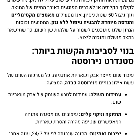
גם עם המראה החזק לכאורה, ראש שום עלול להינזק, מה שגורם
לקילוף הקליפה או לשברים הפוגעים באורך החיים של המוצר.
תוך ניצול 50 שנות ניסיון, אנו מפעילים
מאמצים מקסימליים
והנדסה מיוחדת להבטיח טיפול ללא נזק
. המסועים וכוסות
המיון שלנו מתוכננים לשמור על שלמות שן השום, כך שתישאר
במצב מושלם ומוכנה ליצוא.
בנוי לסביבות הקשות ביותר:
סטנדרט נירוסטה
עיבוד שום מייצר אבק ושאריות אורגניות. כל מערכות השום של
עשת אילון בנויים מ
נירוסטה כבדה
, המציעה:
עמידות מעולה:
עמידות לטבע השוחק של אבק ושאריות
שום.
תחזוקה וניקוי קלים:
עיצובים עם מסגרת פתוחה
המאפשרים שטיפה מהירה והסרת שאריות.
יציבות ואמינות:
מכונה שנבנתה לפעול 24/7, עונה אחרי