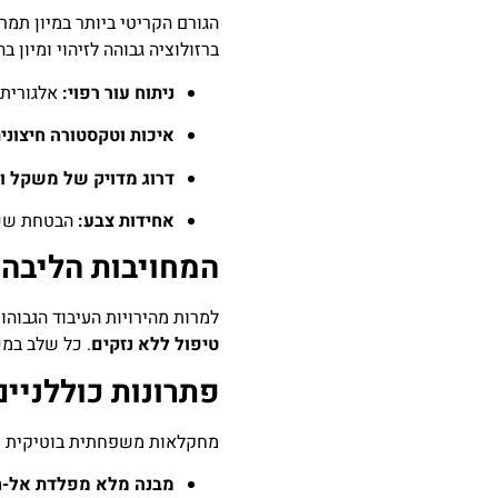
הגורם הקריטי ביותר במיון תמרי 
ברזולוציה גבוהה לזיהוי ומיון ב
ניתוח עור רפוי:
אלגוריתמ
איכות וטקסטורה חיצונית
דרוג מדויק של משקל וג
אחידות צבע:
הבטחת שכל 
המחויבות הליבה 
למרות מהירויות העיבוד הגבוהות (עד 15 כוסות בשנייה), איננו מתפשרים על מצב הפרי. מנצלים 50 שנות נ
טיפול ללא נזקים
. כל שלב במכ
פתרונות כוללניי
מחקלאות משפחתית בוטיקית ועד
מבנה מלא מפלדת אל-ח