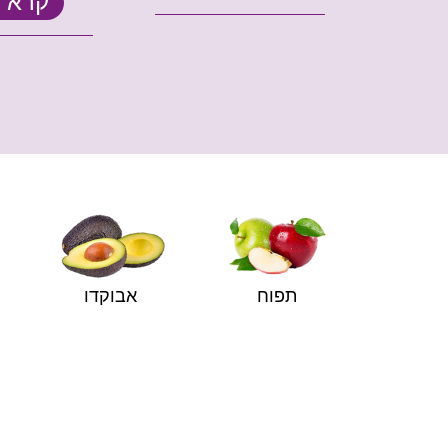
קרא ע
ד
תפוח
אבוקדו