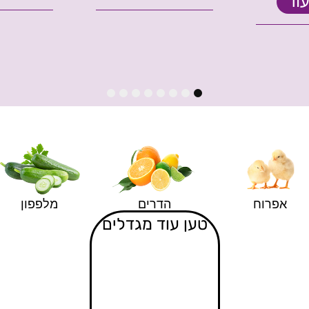
וד
8
7
6
5
4
3
2
1
אפרוח
הדרים
מלפפון
טען עוד מגדלים