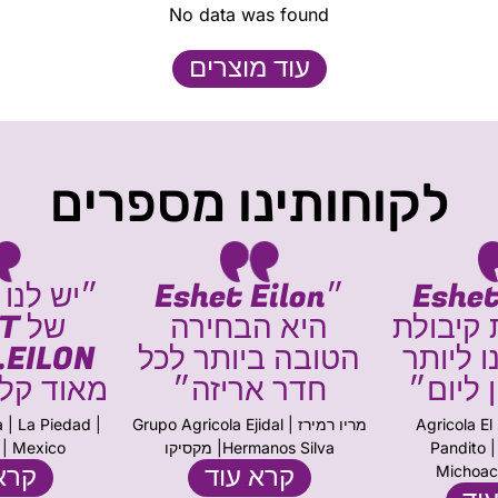
No data was found
עוד מוצרים
לקוחותינו מספרים
Eshet 
״Eshet Eilon
 קיבולת
היא הבחירה
של
ו ליותר
הטובה ביותר לכל
N
חדר אריזה״
מאוד קל
אַגוסטִין רַמִּירֵז | Agricola El
מריו רמירז | Grupo Agricola Ejidal
 | La Piedad |
Pandito |
Hermanos Silva| מקסיקו
| Mexico
קרא עוד
קרא
Michoac