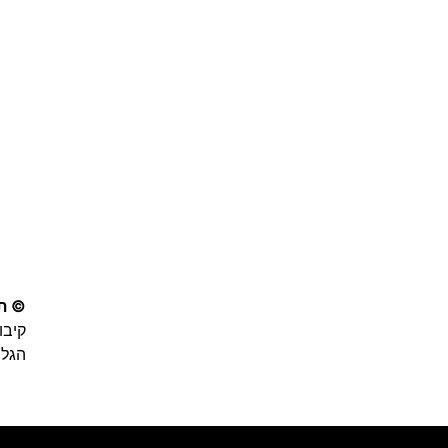
© תע
קיבו
הגליל