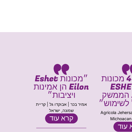
״יש לנו 4 מכונות
״מכונות Eshet
המכו
 ESHET
Eilon הן אמינות
EILON
EILO. הממשק
ויציבות״
היו הש
 לשימוש״
עב
אמיר בכר | אבוקדו גל | קריית
שמונה, ישראל
Agricola Jehersa
קרא עוד
Michoacan 
 עוד