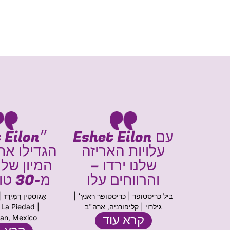
ונות
עם Eshet Eilon
״Eilon
ESH
עלויות האריזה
הגדילו את
E הכפלנו
שלנו ירדו –
המיון שלנ
השעתי
והרווחים עלו
מ-30 טון ליום״
ביל כריסטופר | כריסטופר ראנץ׳ |
גילרוי | קליפורניה, ארה"ב
 La Piedad |
הדרים | כפר
קרא עוד
an, Mexico
ל