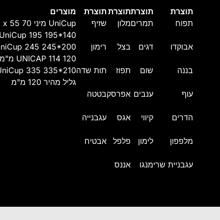
תוצרת
תוצרת
תוצרת
תוצרת
מוצרים
תפוח
תמרים
מלון
שזיף
UniCup מיני 70 x 55 מ"מ
UniCup 195 195*140
אבוקדו
דגים
בצל
רימון
niCup 245 245*200
UNICAP 114 120 מ"מ
בננה
שום
תפוז
תות שדה
UniCup 335 335*210
גליל מהיר 120 מ"מ
עוף
ענבים
אפרסק
בטטה
הדרים
קיווי
אגס
עגבנייה
מלפפון
לימון
פלפל
אבטיח
עגבניית שרי
מנגו
אננס