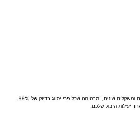
כ[בעל מוביל במיון פירות], ה[Speedy Roll 120mm] משתלבת בצורה מושלמת בקווי אריזה מודרניים. היא מתוכננת לטפל בקטרים ומשקלים שונים, ומבטיחה שכל פרי יסווג בדיוק של 99%.
חר יעילות היבול שלכם.