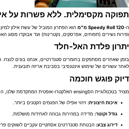
תפוקה מקסימלית. ללא פשרות על איכ
ה-
Speedy Roll 120 מ"מ
הוא הפתרון המוביל של עשת אילון למיון 
ופירות נשירים (תפוחים, אפרסקים, נקטרינות) ועד אבוקדו מסוג האס ו
יתרון פלדת האל-חלד
בזמן שאחרים מסתפקים בחומרים סטנדרטיים, אנחנו בונים לנצח. ה-Speedy Roll 120 מ"מ בנוי כולו
לאחר עשורים של שימוש אינטנסיבי בסביבת אריזה תובענית.
דיוק פוגש חוכמה
מצויד בטכנולוגיית הסensing האלקטרו-אופטית המתקדמת שלנו, ה-Speedy Roll מספק ניתוח 360 מעלות של כל פרי ופרי. התוכנה המתקדמת שלנו ממיינת לפי:
איכות חיצונית:
זיהוי אפילו של הפגמים הקטנים ביותר.
גודל וקוטר:
מדידה במהירות גבוהה לאחידות מושלמת.
דירוג צבע:
הבטחת סטנדרטים אסתטיים עקביים לשווקים פרימ