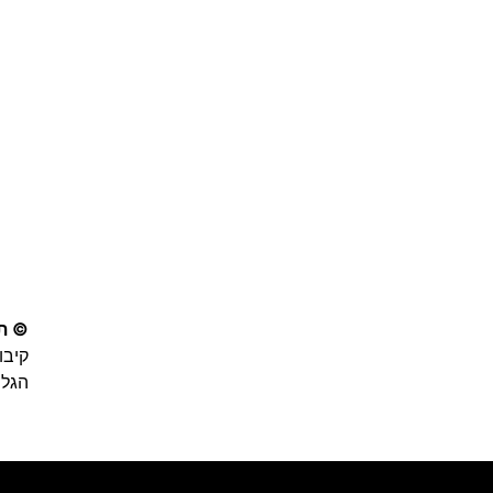
© תע
קיבו
הגליל