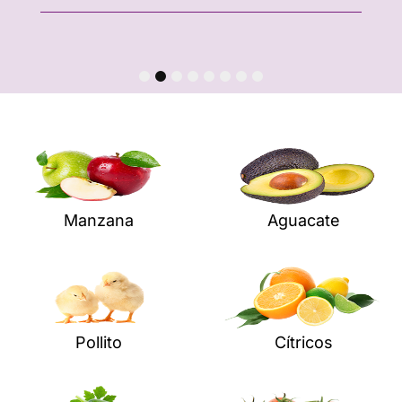
1
2
3
4
5
6
7
8
Manzana
Aguacate
Pollito
Cítricos