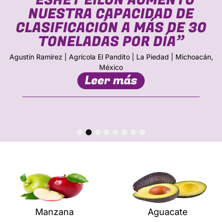
“ESHET EILON AUMENTÓ
NUESTRA CAPACIDAD DE
CLASIFICACIÓN A MÁS DE 30
TONELADAS POR DÍA”
Agustín Ramírez | Agrícola El Pandito | La Piedad | Michoacán,
México
Leer más
1
2
3
4
5
6
7
8
Manzana
Aguacate