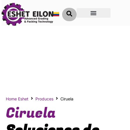
Clave del Éxito
Home Eshet
Produces
Ciruela
Ciruela