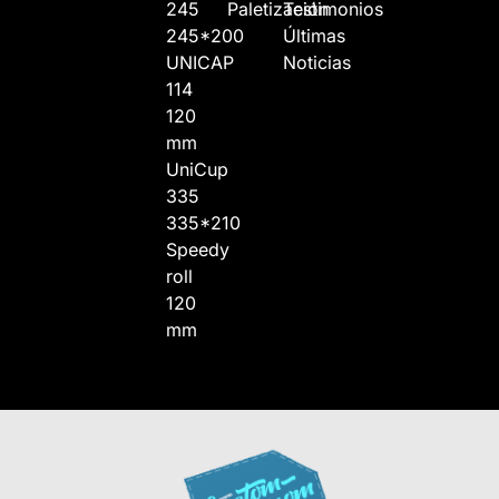
245
Paletización
Testimonios
245*200
Últimas
UNICAP
Noticias
114
120
mm
UniCup
335
335*210
Speedy
roll
120
mm