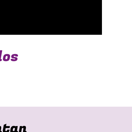
dos
ntan