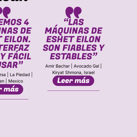
EMOS 4
“LAS
NAS DE
MÁQUINAS DE
MÁQU
 EILON.
ESHET EILON
ESHE
NTERFAZ
SON FIABLES Y
FUE
Y FÁCIL
ESTABLES”
B
USAR”
INV
Amir Bachar | Avocado Gal |
Kiryat Shmona, Israel
rsa | La Piedad |
Leer más
NOS
an | Mexico
r más
David Mul
Produce Supp
Le