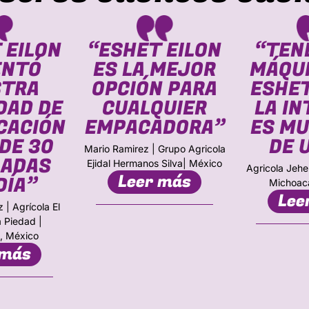
 EILON
“ESHET EILON
“TEN
ENTÓ
ES LA MEJOR
MÁQUI
STRA
OPCIÓN PARA
ESHET
DAD DE
CUALQUIER
LA I
CACIÓN
EMPACADORA”
ES MU
DE 30
DE 
Mario Ramirez | Grupo Agricola
LADAS
Ejidal Hermanos Silva| México
Agricola Jehe
Leer más
DÍA”
Michoac
Lee
 | Agrícola El
a Piedad |
, México
 más