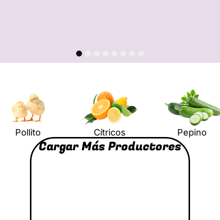
1
2
3
4
5
6
7
8
Pollito
Cítricos
Pepino
Cargar Más Productores