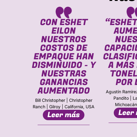
AS A
CON ESHET
“ESHET
UINAS
EILON
AUM
HET
NUESTROS
NUE
HEMOS
COSTOS DE
CAPACI
CADO
EMPAQUE HAN
CLASIFI
TRA
DISMINUIDO - Y
A MÁS 
CIÓN
NUESTRAS
TONE
IA”
GANANCIAS
POR 
AUMENTADO
Empacadora
Agustín Ramírez
onash, Israel
Pandito | L
Bill Christopher | Christopher
más
Michoacán
Ranch | Gilroy | California, USA
Leer
Leer más