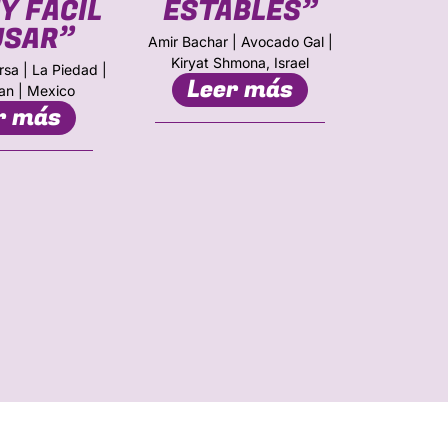
Y FÁCIL
ESTABLES”
B
USAR”
INV
Amir Bachar | Avocado Gal |
Kiryat Shmona, Israel
rsa | La Piedad |
Leer más
NOS
an | Mexico
r más
David Mul
Produce Supp
Le