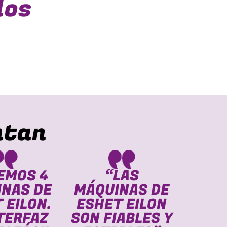
dos
ntan
EMOS 4
“LAS
NAS DE
MÁQUINAS DE
MÁQU
 EILON.
ESHET EILON
ESHE
NTERFAZ
SON FIABLES Y
FUE