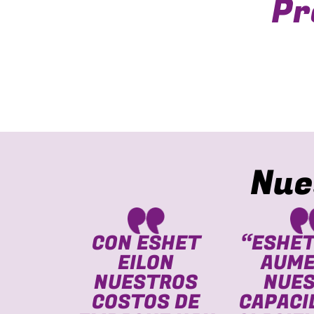
Pr
Nue
AS A
CON ESHET
“ESHET
UINAS
EILON
AUM
HET
NUESTROS
NUE
HEMOS
COSTOS DE
CAPACI