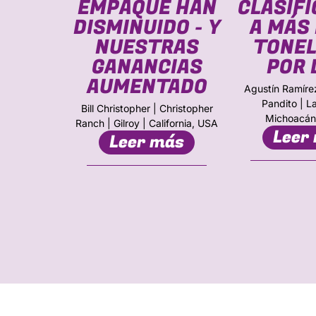
CADO
EMPAQUE HAN
CLASIFI
TRA
DISMINUIDO - Y
A MÁS 
CIÓN
NUESTRAS
TONE
IA”
GANANCIAS
POR 
AUMENTADO
Empacadora
Agustín Ramírez
onash, Israel
Pandito | L
Bill Christopher | Christopher
más
Michoacán
Ranch | Gilroy | California, USA
Leer
Leer más