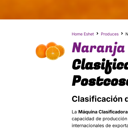
Home Eshet
Produces
N
Naranja
Clasific
Postcos
Clasificación 
La
Máquina Clasificadora
capacidad de producción y
internacionales de export