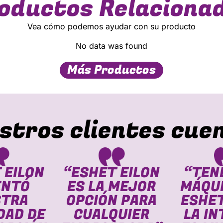
oductos Relaciona
Vea cómo podemos ayudar con su producto
No data was found
Más Productos
stros clientes cue
 EILON
“ESHET EILON
“TEN
ENTÓ
ES LA MEJOR
MÁQUI
STRA
OPCIÓN PARA
ESHET
DAD DE
CUALQUIER
LA I