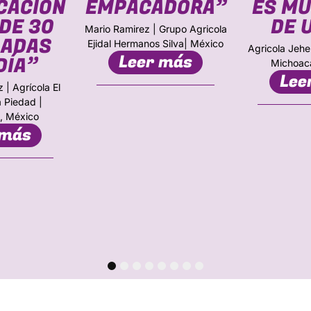
CACIÓN
EMPACADORA”
ES MU
DE 30
DE 
Mario Ramirez | Grupo Agricola
LADAS
Ejidal Hermanos Silva| México
Agricola Jehe
Leer más
DÍA”
Michoac
Lee
 | Agrícola El
a Piedad |
, México
 más
1
2
3
4
5
6
7
8