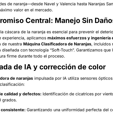
ades de naranja—desde Navel y Valencia hasta Naranjas Sa
máximo valor en el mercado.
omiso Central: Manejo Sin Daño
la cáscara de la naranja es esencial para prevenir el deter
 experiencia, aplicamos
máximos esfuerzos y ingeniería e
a de nuestra
Máquina Clasificadora de Naranjas
, incluidos
á diseñada con tecnología “Soft-Touch”. Garantizamos que 
tura firme durante todo el proceso.
da de IA y corrección de color
adora de naranjas
impulsada por IA utiliza sensores ópticos
clasificación:
e calidad y defectos:
Identificación de cicatrices por vient
0 grados.
 consistente:
Garantizando una uniformidad perfecta del co