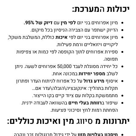
יכולות
ה
מערכת:
מיון אפרוחים בני יום
לפי מין
עם
דיוק של 95%.
הדיוק ישתפר עם הצבירה הניסיון בכל מיקום.
מיון אפרוחים בני יום לפי
איכות
כוללת, המשלבת משקל,
ליקויים ויזואליים ורמת פעילות.
ספירת אפרוחים לתוך הקופסה לפי כמות או צפיפות
תפוסה.
כל יחידה מסוגלת לעבד 50,000 אפרוחים לשעה. ניתן
לשלב
מספר יחידות
במכונה אחת.
איסוף
מידע גדול
על כל אפרוח לניתוח העדר ופתרון
תקלות בתהליך: אינקובציה\הובלה\עדר אם…
מתממשקת בקלות עם ציוד קיים בקו הייצור.
שיפור ב
רווחת בעלי חיים
בהשוואה לעבודה ידנית.
הפחתת רמות לחץ וסיכוני פציעות.
יתרונות מ
סיווג
מין ואיכות כוללים:
חיסכון בעלויות מזון
על ידי גידול תרנגולות זכר ונקבה