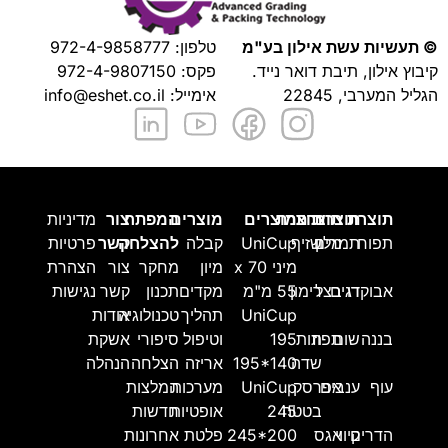
© תעשיות עשת אילון בע"מ
טלפון:
972-4-9858777
קיבוץ אילון, תיבת דואר נייד.
פקס: 972-4-9807150
הגליל המערבי, 22845
אימייל:
info@eshet.co.il
תוצרת
תוצרת
תוצרת
תוצרת
מוצרים
מוצרים
המפתח
צור
מדיניות
תפוח
מלון
תמרים
שזיף
UniCup
קבלה
להצלחה
קשר
פרטיות
מיני 70 x
מיון
מחקר
צור
הצהרת
אבוקדו
דגים
בצל
רימון
55 מ"מ
מקדים
תכנון
קשר
נגישות
UniCup
תהליך
טכנולוגיה
אודות
בננה
שום
תפוז
תות
195
וטיפול
סיפורי
אשקת
שדה
195*140
אריזה
הצלחה
הנהלה
עוף
ענבים
אפרסק
UniCup
מערכות
המלצות
בטטה
245
אופטיות
חדשות
הדרים
קיווי
אגס
245*200
פלטת
אחרונות