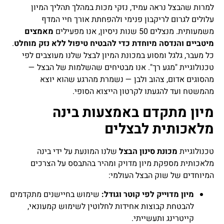
למרות שהבצל נראה עמיד, נזקי מכות במהלך תהליך המיון
עלולים לגרום לריקבון פנימי ולהפחתת אורך חיי המדף
משמעותית. מנצלים 50 שנות ניסיון, אנו מפעילים
מאמצים
מיטביים והנדסה מיוחדת כדי להבטיח טיפול ללא נזק מוחלט
.
כל מעבר, גלגל ומסוע במכונת המיון לבצל שלנו מעוצבים לפי
טכנולוגיית "מגע רך". אנו מבטיחים שהשלמות של הבצל —
מהסוגים אדום, צהוב ולבן — נשמרת מהרגע שהוא יוצא
מהמשטח ועד להגעתו לקרטון הייצוא הסופי.
מיון מתקדם באמצעות בינה
מלאכותית לבצלים
טכנולוגיית
מכונת סינון הבצל
שלנו המונעת על ידי בינה
מלאכותית מספקת מיון מדויק ומהיר בהתבסס על הצרכים
המיוחדים של שוק הבצל העולמי:
מיון מדוייק לפי קוטר וגודל:
שימוש בחיישנים מתקדמים
להבטחת קבוצות אחידות לחלוטין לשימוש קמעונאי,
קייטרינג ותעשייתי.