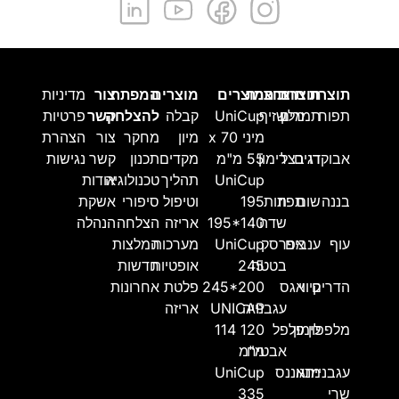
תוצרת
תוצרת
תוצרת
תוצרת
מוצרים
מוצרים
המפתח
צור
מדיניות
תפוח
מלון
תמרים
שזיף
UniCup
קבלה
להצלחה
קשר
פרטיות
מיני 70 x
מיון
מחקר
צור
הצהרת
אבוקדו
דגים
בצל
רימון
55 מ"מ
מקדים
תכנון
קשר
נגישות
UniCup
תהליך
טכנולוגיה
אודות
בננה
שום
תפוז
תות
195
וטיפול
סיפורי
אשקת
שדה
195*140
אריזה
הצלחה
הנהלה
עוף
ענבים
אפרסק
UniCup
מערכות
המלצות
בטטה
245
אופטיות
חדשות
הדרים
קיווי
אגס
245*200
פלטת
אחרונות
עגבנייה
UNICAP
אריזה
מלפפון
לימון
פלפל
114 120
אבטיח
מ"מ
עגבניית
מנגו
אננס
UniCup
שרי
335